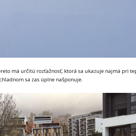
 preto má určitú rozťažnosť, ktorá sa ukazuje najmä pri t
ri chladnom sa zas úplne našponuje.