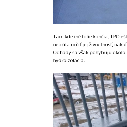
Tam kde iné fólie končia, TPO ešt
netrúfa určiť jej živnotnosť, na
Odhady sa však pohybujú okolo 1
hydroizolácia.