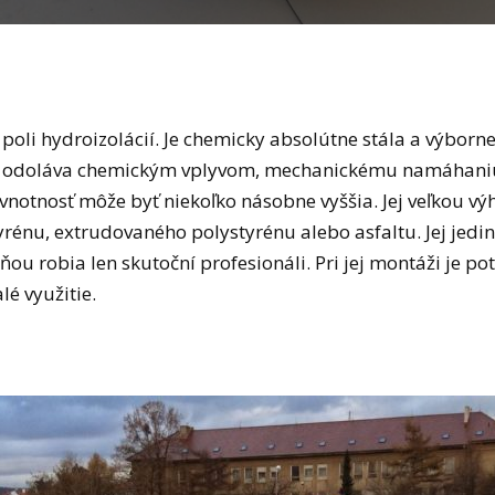
a poli hydroizolácií. Je chemicky absolútne stála a výbor
 odoláva chemickým vplyvom, mechanickému namáhaniu a
živnotnosť môže byť niekoľko násobne vyššia. Jej veľkou výh
yrénu, extrudovaného polystyrénu alebo asfaltu. Jej jedi
ňou robia len skutoční profesionáli. Pri jej montáži je p
lé využitie.