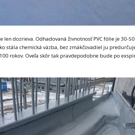
e len dozrieva. Odhadovaná živnotnosť PVC fólie je 30-50 r
koľko stála chemická väzba, bez zmäkčovadiel ju predurčuj
00 rokov. Oveľa skôr tak pravdepodobne bude po exspirá