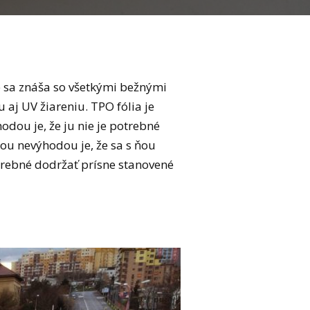
ne sa znáša so všetkými bežnými
j UV žiareniu. TPO fólia je
odou je, že ju nie je potrebné
nou nevýhodou je, že sa s ňou
otrebné dodržať prísne stanovené